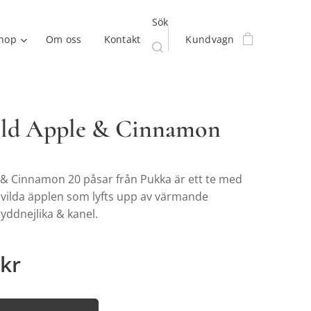
Sök
hop
Om oss
Kontakt
Kundvagn
ld Apple & Cinnamon
 & Cinnamon 20 påsar från Pukka är ett te med
 vilda äpplen som lyfts upp av värmande
ryddnejlika & kanel.
kr