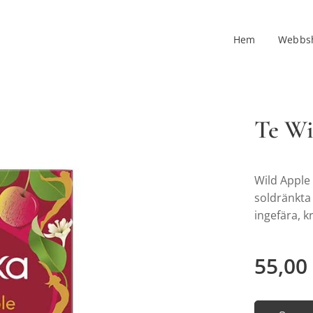
Hem
Webbs
Te Wi
Wild Apple
soldränkta
ingefära, k
55,00