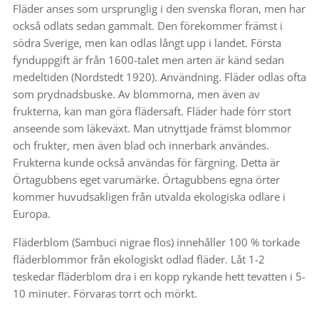
Fläder anses som ursprunglig i den svenska floran, men har
också odlats sedan gammalt. Den förekommer främst i
södra Sverige, men kan odlas långt upp i landet. Första
fynduppgift är från 1600-talet men arten är känd sedan
medeltiden (Nordstedt 1920). Användning. Fläder odlas ofta
som prydnadsbuske. Av blommorna, men även av
frukterna, kan man göra flädersaft. Fläder hade förr stort
anseende som läkeväxt. Man utnyttjade främst blommor
och frukter, men även blad och innerbark användes.
Frukterna kunde också användas för färgning. Detta är
Örtagubbens eget varumärke. Örtagubbens egna örter
kommer huvudsakligen från utvalda ekologiska odlare i
Europa.
Fläderblom (Sambuci nigrae flos) innehåller 100 % torkade
fläderblommor från ekologiskt odlad fläder. Låt 1-2
teskedar fläderblom dra i en kopp rykande hett tevatten i 5-
10 minuter. Förvaras torrt och mörkt.