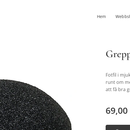
Hem
Webbs
Grepp
Fotfil i mj
runt om med
att få bra
69,00